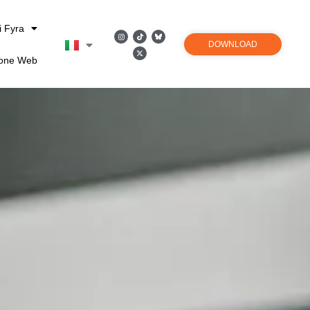
i Fyra
DOWNLOAD
ione Web