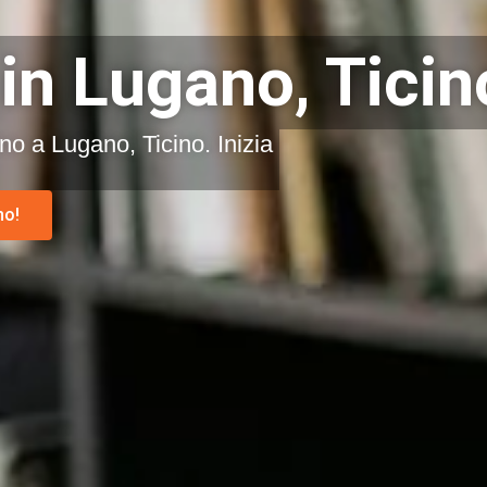
 in Lugano, Ticin
ino a Lugano, Ticino. Inizia
no!