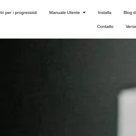
tri per i progressisti
Manuale Utente
Installa
Blog d
Contatto
Vers