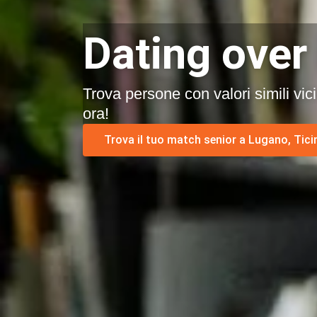
Dating over
Trova persone con valori simili vic
ora!
Trova il tuo match senior a Lugano, Tici