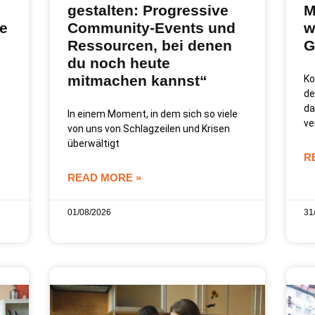
gestalten: Progressive
M
se
Community-Events und
w
Ressourcen, bei denen
G
du noch heute
mitmachen kannst“
Ko
de
da
g
In einem Moment, in dem sich so viele
ve
von uns von Schlagzeilen und Krisen
überwältigt
R
READ MORE »
01/08/2026
31