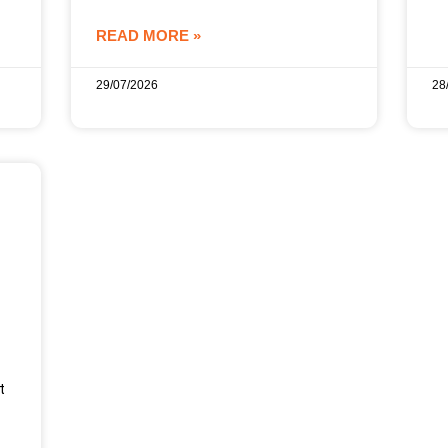
READ MORE »
29/07/2026
28
t