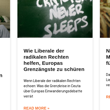
Wie Liberale der
N
radikalen Rechten
M
helfen, Europas
f
Grenzängste zu schüren
n
Da
Li
Wenn Liberale der radikalen Rechten
ve
echoen: Was die Grenzkrise in Ceuta
über Europas Einwanderungsdebatte
verrät
R
READ MORE »