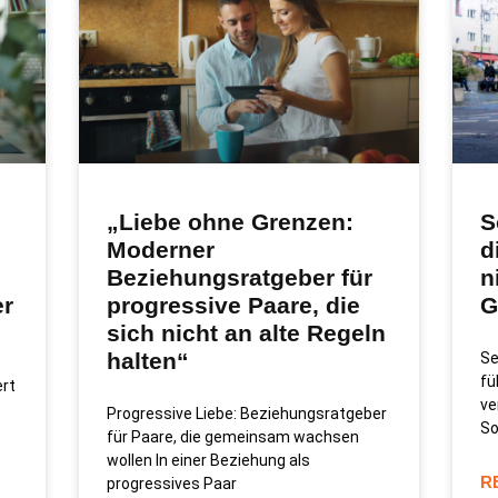
„Liebe ohne Grenzen:
S
Moderner
d
Beziehungsratgeber für
n
er
progressive Paare, die
G
sich nicht an alte Regeln
halten“
Se
fü
ert
ve
Progressive Liebe: Beziehungsratgeber
So
für Paare, die gemeinsam wachsen
wollen In einer Beziehung als
R
progressives Paar