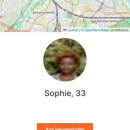
Leaflet
|
©
OpenStreetMap
contributors
Sophie, 33
App herunterladen