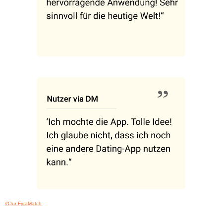
#Our FyraMatch