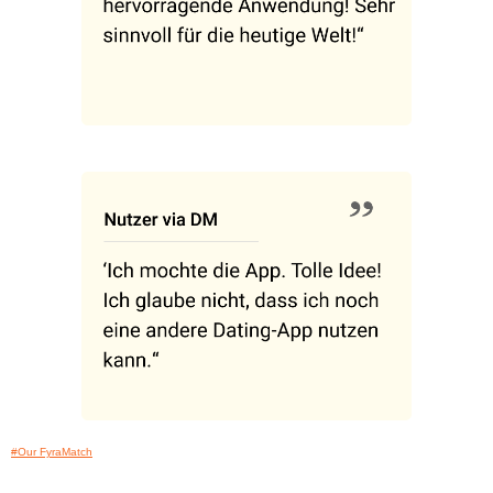
#Our FyraMatch