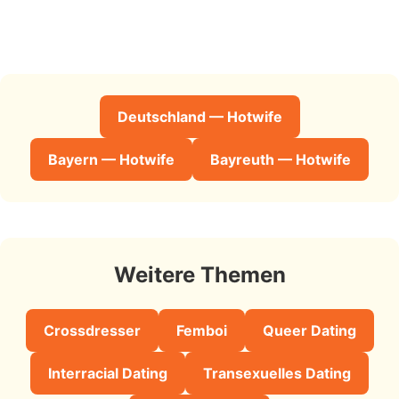
Deutschland — Hotwife
Bayern — Hotwife
Bayreuth — Hotwife
Weitere Themen
Crossdresser
Femboi
Queer Dating
Interracial Dating
Transexuelles Dating