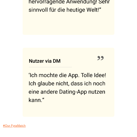
#Our FyraMatch