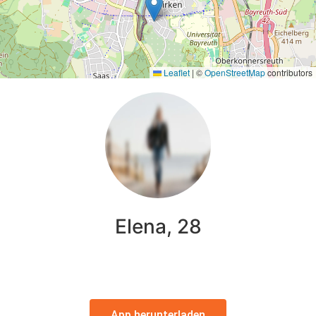
Leaflet
|
©
OpenStreetMap
contributors
Elena, 28
App herunterladen