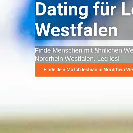
Dating für 
Westfalen
Finde Menschen mit ähnlichen We
Nordrhein Westfalen. Leg los!
Finde dein Match lesbian in Nordrhein We