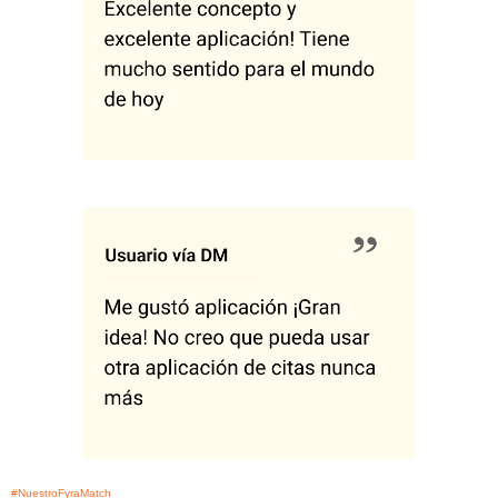
#NuestroFyraMatch