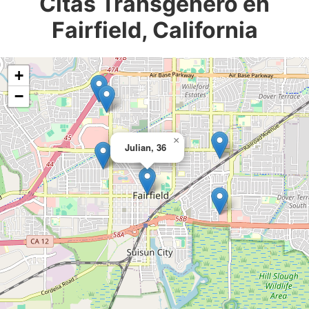
Citas Transgénero en
Fairfield, California
+
−
×
Julian, 36