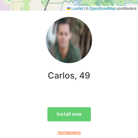
Leaflet
|
©
OpenStreetMap
contributors
Carlos, 49
Install now
TESTIMONIOS