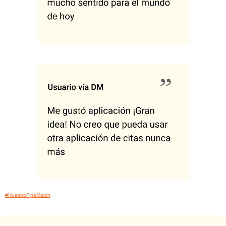
#NuestroFyraMatch