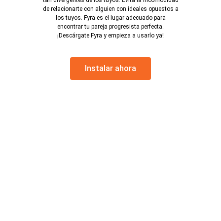
tan divergentes de los tuyos. Evita la incomodidad
de relacionarte con alguien con ideales opuestos a
los tuyos. Fyra es el lugar adecuado para
encontrar tu pareja progresista perfecta.
¡Descárgate Fyra y empieza a usarlo ya!
Instalar ahora