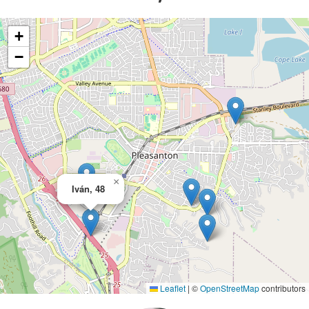
+
−
×
Iván, 48
Leaflet
|
©
OpenStreetMap
contributors