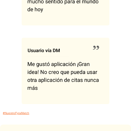
#NuestroFyraMatch