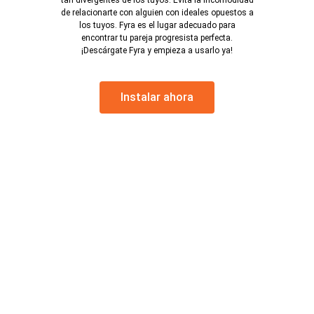
tan divergentes de los tuyos. Evita la incomodidad
de relacionarte con alguien con ideales opuestos a
los tuyos. Fyra es el lugar adecuado para
encontrar tu pareja progresista perfecta.
¡Descárgate Fyra y empieza a usarlo ya!
Instalar ahora