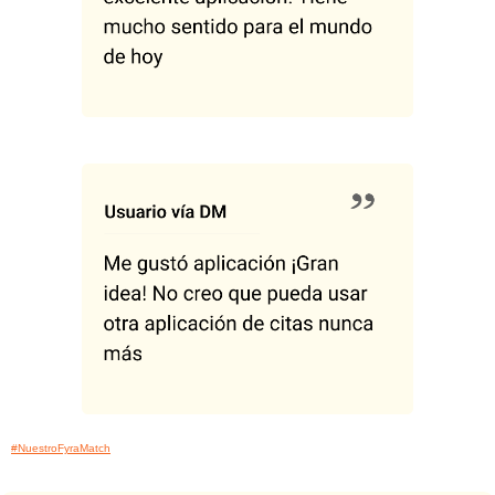
#NuestroFyraMatch