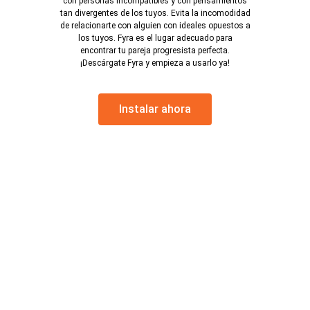
con personas incompatibles y con pensamientos
tan divergentes de los tuyos. Evita la incomodidad
de relacionarte con alguien con ideales opuestos a
los tuyos. Fyra es el lugar adecuado para
encontrar tu pareja progresista perfecta.
¡Descárgate Fyra y empieza a usarlo ya!
Instalar ahora