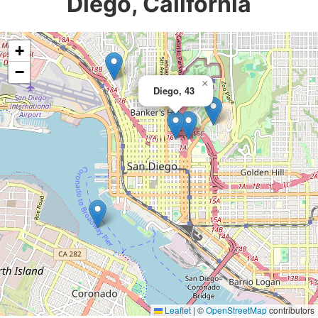
Diego, California
+
−
×
Diego, 43
Leaflet
|
©
OpenStreetMap
contributors