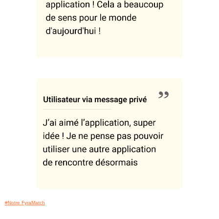
#Notre FyraMatch