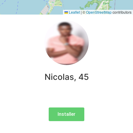
Leaflet
|
©
OpenStreetMap
contributors
Nicolas, 45
Installer