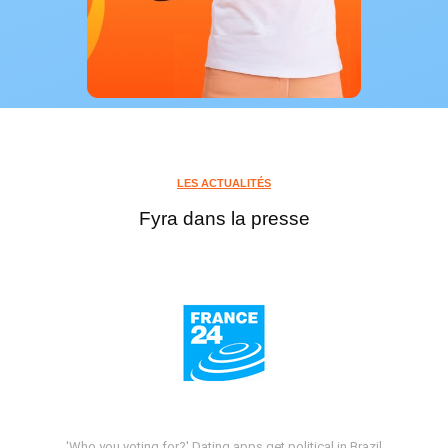
LES ACTUALITÉS
Fyra dans la presse
'Who you voting for?' Dating apps get political in Brazil