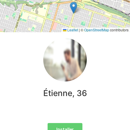
Leaflet
|
©
OpenStreetMap
contributors
Étienne, 36
Installer