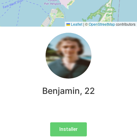
Leaflet
|
©
OpenStreetMap
contributors
Benjamin, 22
Installer