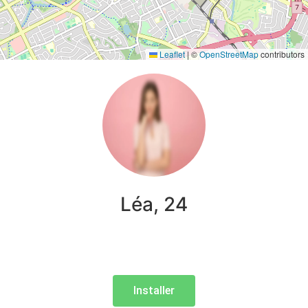
Leaflet
|
©
OpenStreetMap
contributors
Léa, 24
Installer