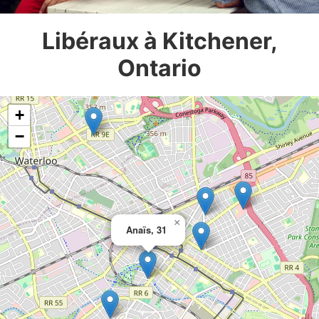
Libéraux à Kitchener,
Ontario
+
−
×
Anaïs, 31