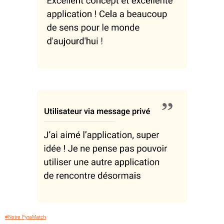
#Notre FyraMatch