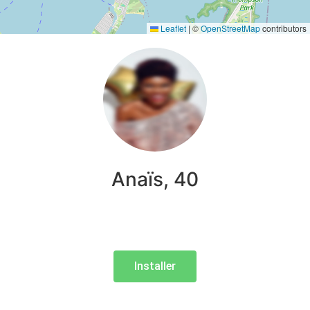
Leaflet
|
©
OpenStreetMap
contributors
Anaïs, 40
Installer