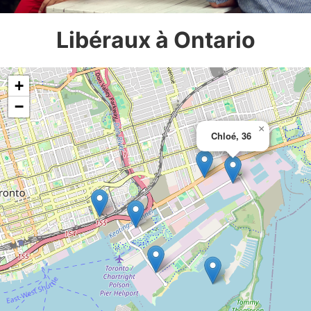
Libéraux à Ontario
+
−
×
Chloé, 36