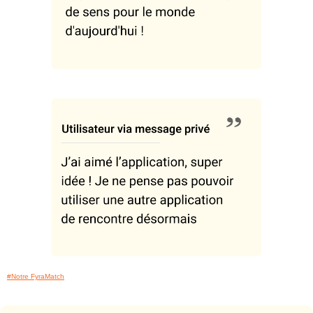
#Notre FyraMatch