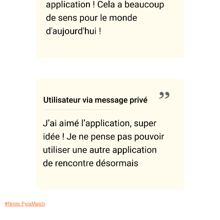
#Notre FyraMatch