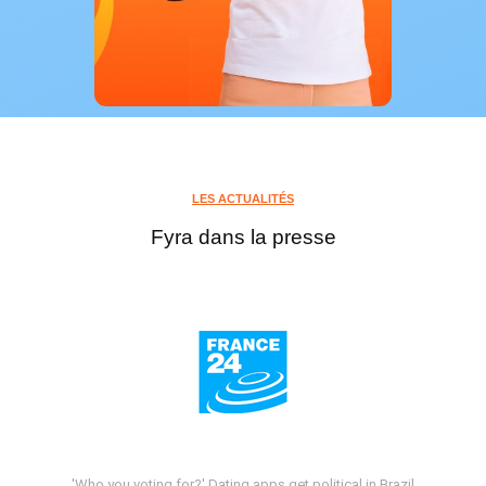
LES ACTUALITÉS
Fyra dans la presse
'Who you voting for?' Dating apps get political in Brazil