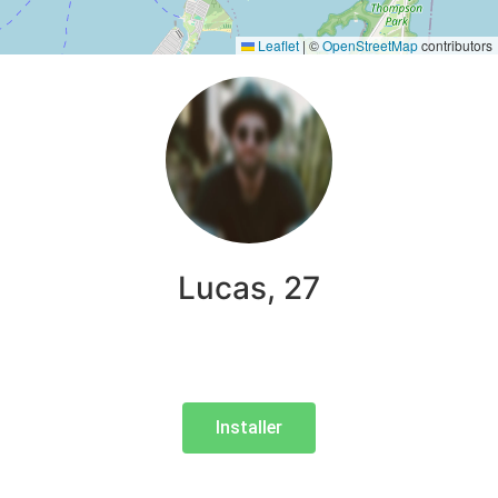
Leaflet
|
©
OpenStreetMap
contributors
Lucas, 27
Installer