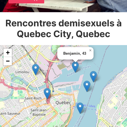
Rencontres demisexuels à
Quebec City, Quebec
×
+
Benjamin, 43
−