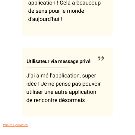
#Notre FyraMatch