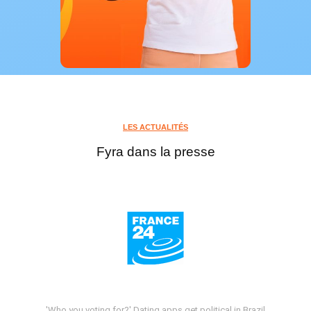
LES ACTUALITÉS
Fyra dans la presse
'Who you voting for?' Dating apps get political in Brazil