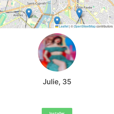
Leaflet
|
©
OpenStreetMap
contributors
Julie, 35
Installer