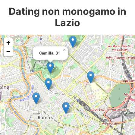
Dating non monogamo in
Lazio
+
×
−
Camilla, 31