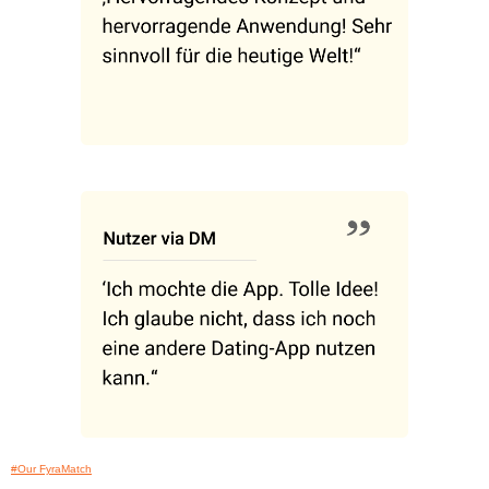
#Our FyraMatch