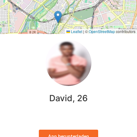
Leaflet
|
©
OpenStreetMap
contributors
David, 26
App herunterladen