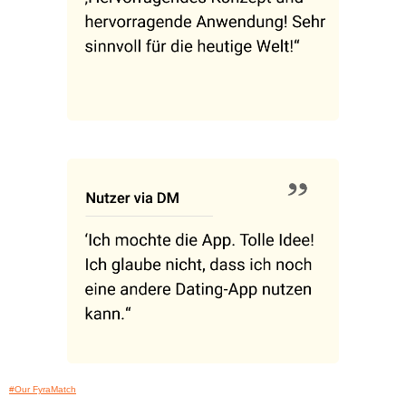
#Our FyraMatch