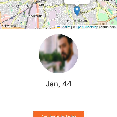
Leaflet
|
©
OpenStreetMap
contributors
Jan, 44
App herunterladen