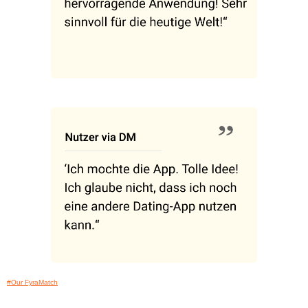
#Our FyraMatch