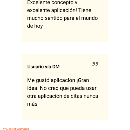
#NuestroFyraMatch