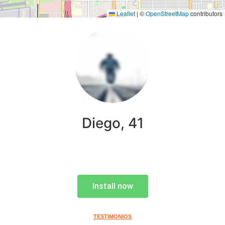
Leaflet
|
©
OpenStreetMap
contributors
Diego, 41
Install now
TESTIMONIOS