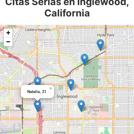
Citas Serias en Inglewood,
California
+
−
×
Natalia, 21