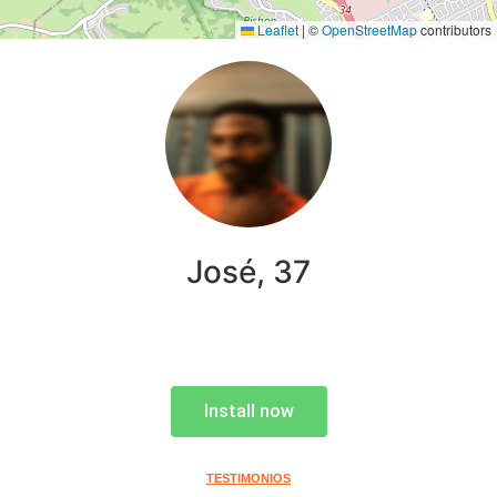
Leaflet
|
©
OpenStreetMap
contributors
José, 37
Install now
TESTIMONIOS