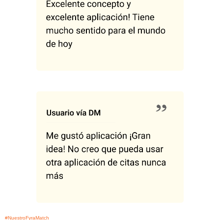
#NuestroFyraMatch