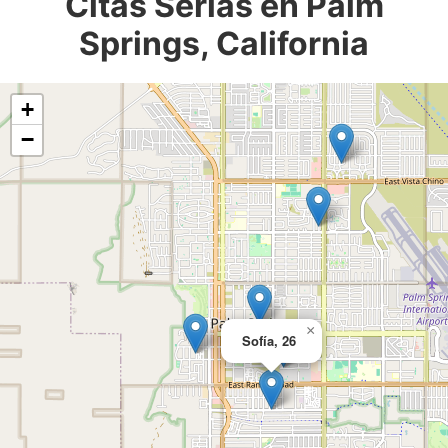
Citas Serias en Palm
Springs, California
+
−
×
Sofía, 26