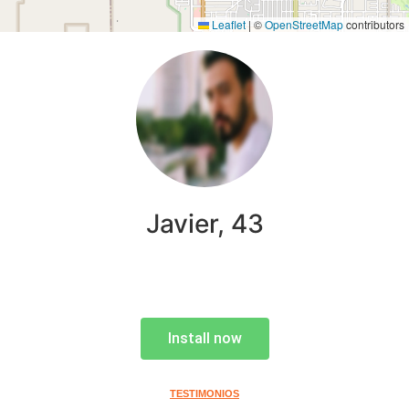
Leaflet
|
©
OpenStreetMap
contributors
Javier, 43
Install now
TESTIMONIOS