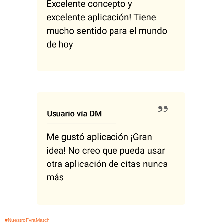
#NuestroFyraMatch