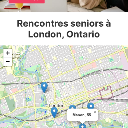
Rencontres seniors à
London, Ontario
+
−
×
Manon, 55