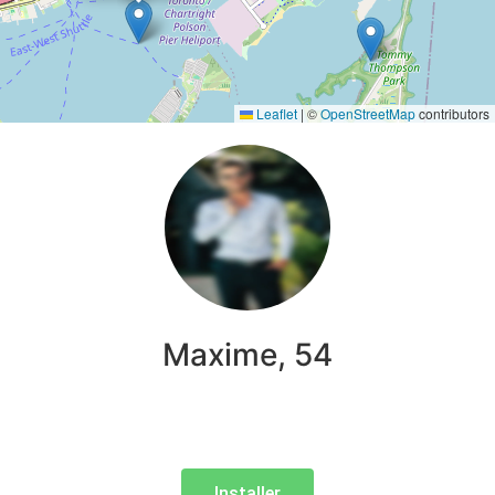
Leaflet
|
©
OpenStreetMap
contributors
Maxime, 54
Installer