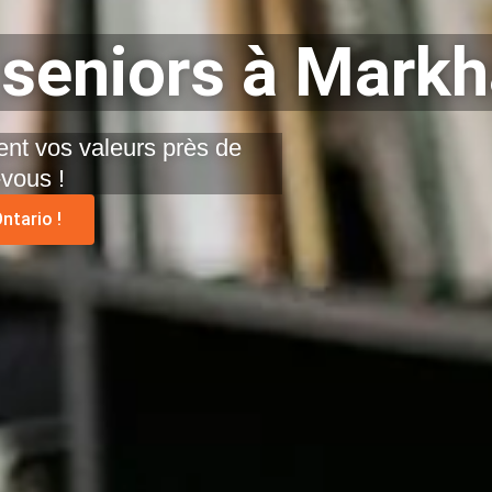
seniors à Markh
nt vos valeurs près de
vous !
ntario !