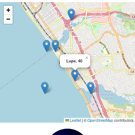
+
−
×
Lupe, 40
Leaflet
|
©
OpenStreetMap
contributors