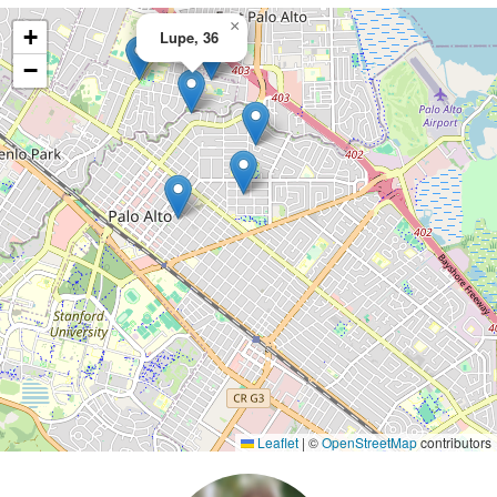
×
+
Lupe, 36
−
Leaflet
|
©
OpenStreetMap
contributors