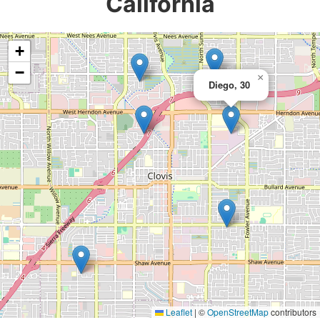
California
+
−
×
Diego, 30
Leaflet
|
©
OpenStreetMap
contributors