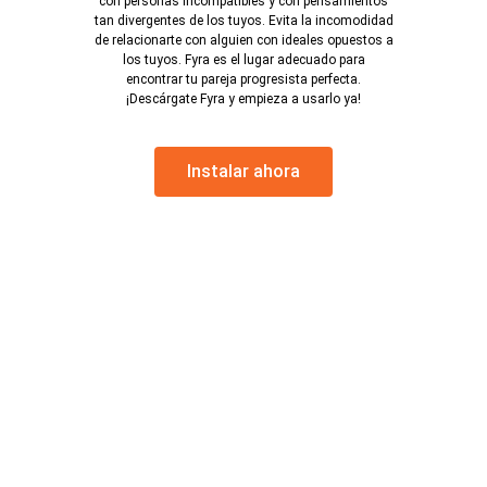
con personas incompatibles y con pensamientos
tan divergentes de los tuyos. Evita la incomodidad
de relacionarte con alguien con ideales opuestos a
los tuyos. Fyra es el lugar adecuado para
encontrar tu pareja progresista perfecta.
¡Descárgate Fyra y empieza a usarlo ya!
Instalar ahora