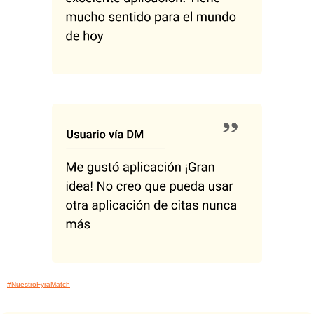
#NuestroFyraMatch