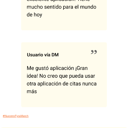
#NuestroFyraMatch