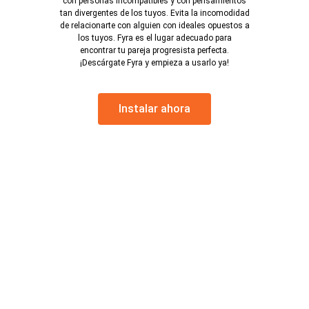
con personas incompatibles y con pensamientos
tan divergentes de los tuyos. Evita la incomodidad
de relacionarte con alguien con ideales opuestos a
los tuyos. Fyra es el lugar adecuado para
encontrar tu pareja progresista perfecta.
¡Descárgate Fyra y empieza a usarlo ya!
Instalar ahora