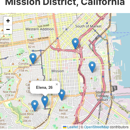
Mission District, California
+
−
×
Elena, 26
Leaflet
|
©
OpenStreetMap
contributors