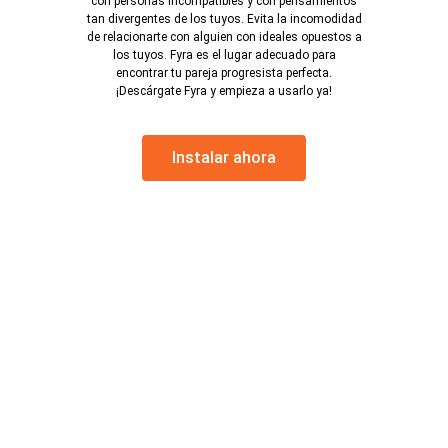
con personas incompatibles y con pensamientos
tan divergentes de los tuyos. Evita la incomodidad
de relacionarte con alguien con ideales opuestos a
los tuyos. Fyra es el lugar adecuado para
encontrar tu pareja progresista perfecta.
¡Descárgate Fyra y empieza a usarlo ya!
Instalar ahora