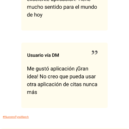
#NuestroFyraMatch