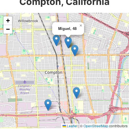
Compton, California
+
×
−
Miguel, 48
Leaflet
|
©
OpenStreetMap
contributors