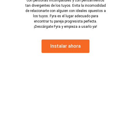
con personas incompatibles y con pensamientos
tan divergentes de los tuyos. Evita la incomodidad
de relacionarte con alguien con ideales opuestos a
los tuyos. Fyra es el lugar adecuado para
encontrar tu pareja progresista perfecta.
¡Descárgate Fyra y empieza a usarlo ya!
Instalar ahora