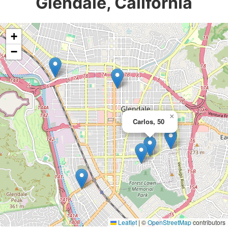
Glendale, California
+
−
×
Carlos, 50
Leaflet
|
©
OpenStreetMap
contributors