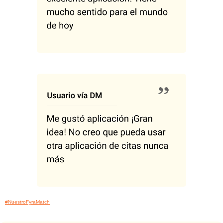
#NuestroFyraMatch