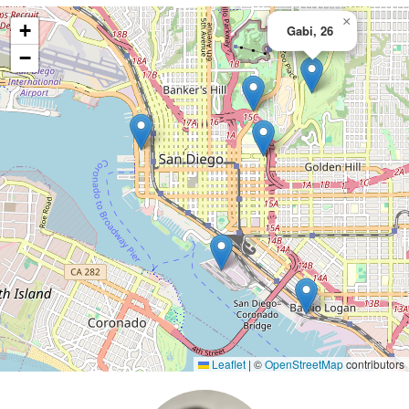
×
+
Gabi, 26
−
Leaflet
|
©
OpenStreetMap
contributors