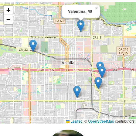
×
+
Valentina, 40
−
Leaflet
|
©
OpenStreetMap
contributors