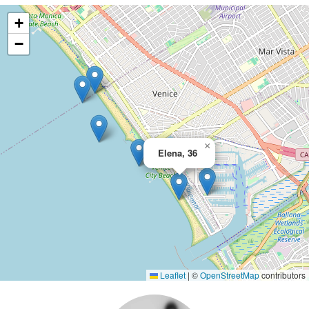
+
−
×
Elena, 36
Leaflet
|
©
OpenStreetMap
contributors