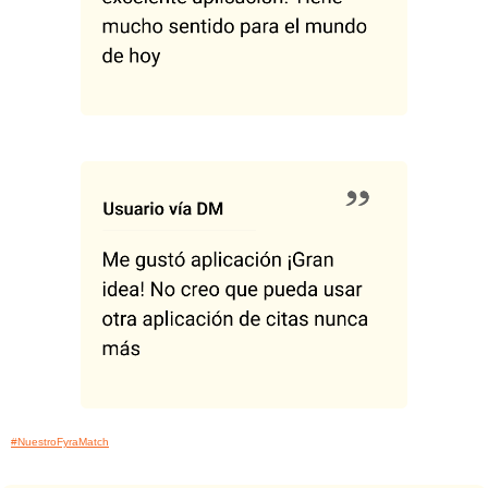
#NuestroFyraMatch