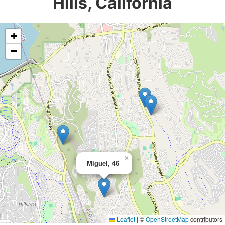
Hills, California
+
−
×
Miguel, 46
Leaflet
|
©
OpenStreetMap
contributors