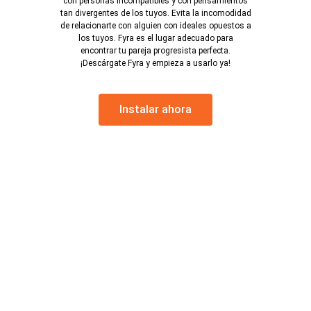
con personas incompatibles y con pensamientos
tan divergentes de los tuyos. Evita la incomodidad
de relacionarte con alguien con ideales opuestos a
los tuyos. Fyra es el lugar adecuado para
encontrar tu pareja progresista perfecta.
¡Descárgate Fyra y empieza a usarlo ya!
Instalar ahora