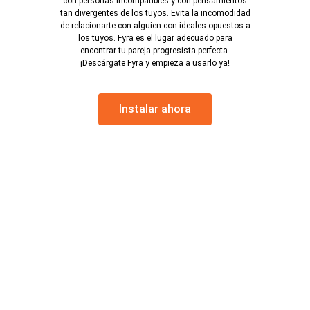
con personas incompatibles y con pensamientos
tan divergentes de los tuyos. Evita la incomodidad
de relacionarte con alguien con ideales opuestos a
los tuyos. Fyra es el lugar adecuado para
encontrar tu pareja progresista perfecta.
¡Descárgate Fyra y empieza a usarlo ya!
Instalar ahora