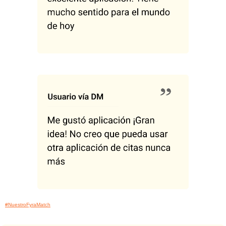
#NuestroFyraMatch