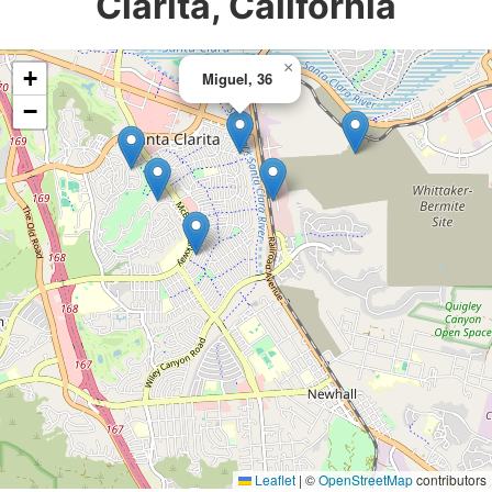
Clarita, California
×
+
Miguel, 36
−
Leaflet
|
©
OpenStreetMap
contributors