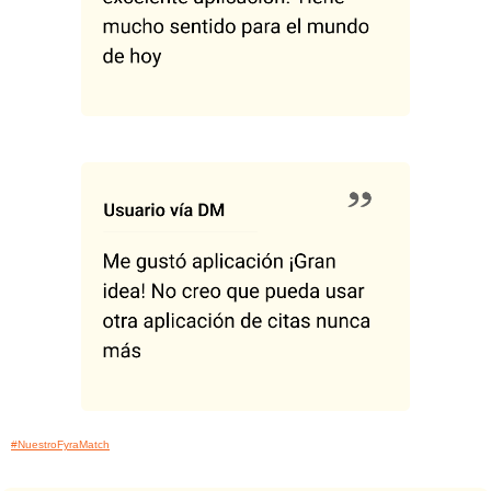
#NuestroFyraMatch