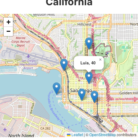
California
+
−
×
Luis, 40
Leaflet
|
©
OpenStreetMap
contributors