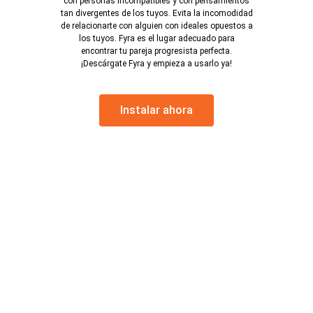
con personas incompatibles y con pensamientos
tan divergentes de los tuyos. Evita la incomodidad
de relacionarte con alguien con ideales opuestos a
los tuyos. Fyra es el lugar adecuado para
encontrar tu pareja progresista perfecta.
¡Descárgate Fyra y empieza a usarlo ya!
Instalar ahora