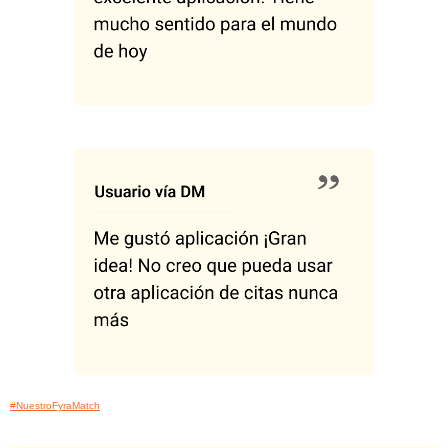
#NuestroFyraMatch