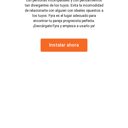
con personas incompatibles y con pensamientos
tan divergentes de los tuyos. Evita la incomodidad
de relacionarte con alguien con ideales opuestos a
los tuyos. Fyra es el lugar adecuado para
encontrar tu pareja progresista perfecta.
¡Descárgate Fyra y empieza a usarlo ya!
Instalar ahora