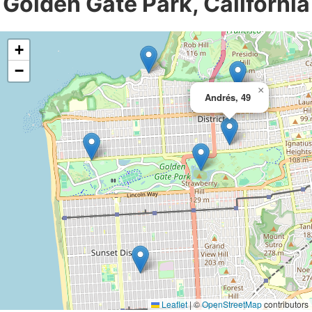
Golden Gate Park, California
+
−
×
Andrés, 49
Leaflet
|
©
OpenStreetMap
contributors