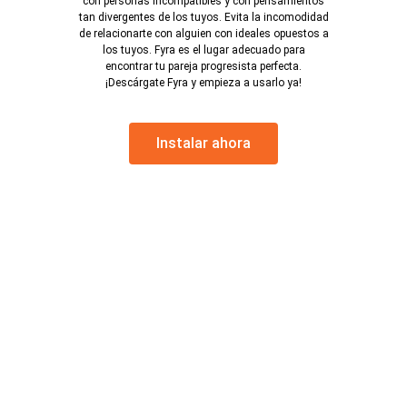
con personas incompatibles y con pensamientos
tan divergentes de los tuyos. Evita la incomodidad
de relacionarte con alguien con ideales opuestos a
los tuyos. Fyra es el lugar adecuado para
encontrar tu pareja progresista perfecta.
¡Descárgate Fyra y empieza a usarlo ya!
Instalar ahora