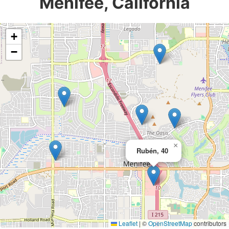
Menifee, California
+
−
×
Rubén, 40
Leaflet
|
©
OpenStreetMap
contributors