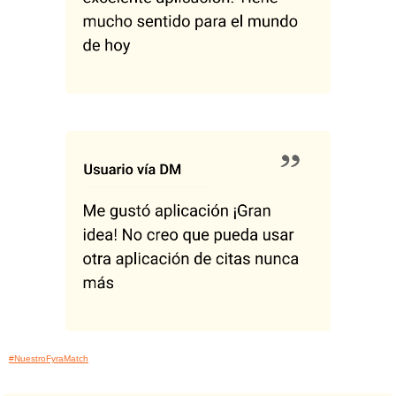
#NuestroFyraMatch