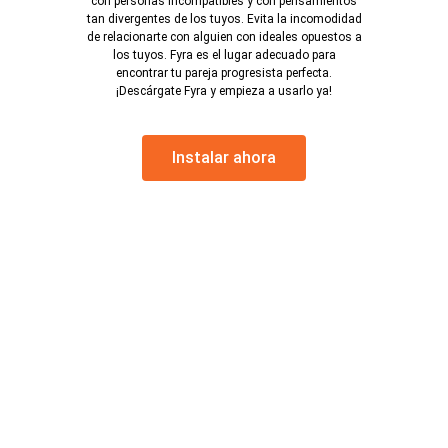
con personas incompatibles y con pensamientos
tan divergentes de los tuyos. Evita la incomodidad
de relacionarte con alguien con ideales opuestos a
los tuyos. Fyra es el lugar adecuado para
encontrar tu pareja progresista perfecta.
¡Descárgate Fyra y empieza a usarlo ya!
Instalar ahora