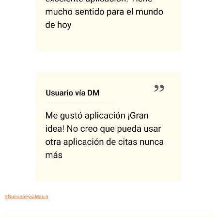
#NuestroFyraMatch