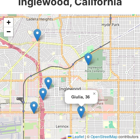
Inglewood, California
+
−
×
Giulia, 36
Leaflet
|
©
OpenStreetMap
contributors