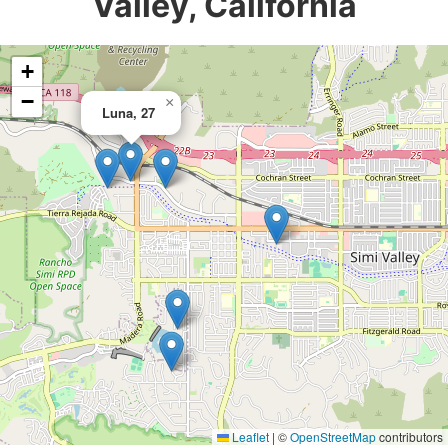
Valley, California
+
−
×
Luna, 27
Leaflet
|
©
OpenStreetMap
contributors