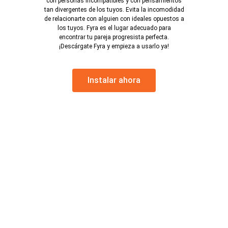
con personas incompatibles y con pensamientos
tan divergentes de los tuyos. Evita la incomodidad
de relacionarte con alguien con ideales opuestos a
los tuyos. Fyra es el lugar adecuado para
encontrar tu pareja progresista perfecta.
¡Descárgate Fyra y empieza a usarlo ya!
Instalar ahora