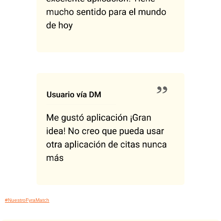
#NuestroFyraMatch