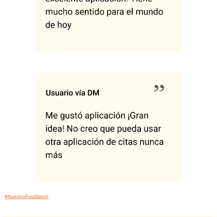
#NuestroFyraMatch