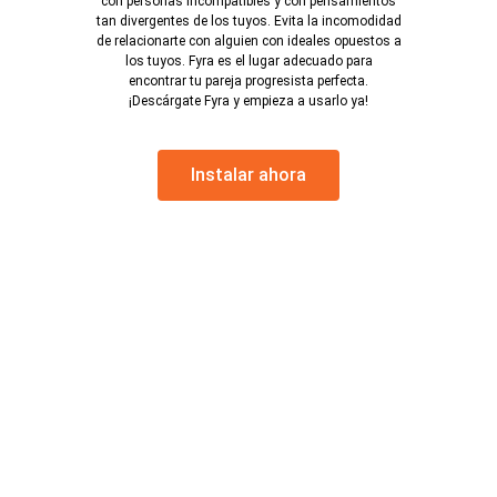
con personas incompatibles y con pensamientos
tan divergentes de los tuyos. Evita la incomodidad
de relacionarte con alguien con ideales opuestos a
los tuyos. Fyra es el lugar adecuado para
encontrar tu pareja progresista perfecta.
¡Descárgate Fyra y empieza a usarlo ya!
Instalar ahora